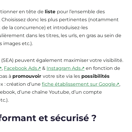
itionner en tête de
liste
pour l’ensemble des
s. Choisissez donc les plus pertinentes (notamment
de la concurrence) et introduisez-les
èrement dans les titres, les urls, en gras au sein de
s images etc.).
s
(SEA) peuvent également maximiser votre visibilité.
↗
,
Facebook Ads↗
&
Instagram Ads↗
en fonction de
 pas à
promouvoir
votre site via les
possibilités
ex : création d’une
fiche établissement sur Google↗
,
cebook, d’une chaîne Youtube, d’un compte
c.).
rformant et sécurisé ?