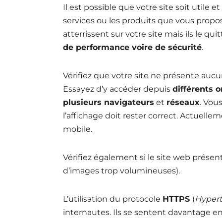
Il est possible que votre site soit utile e
services ou les produits que vous propo
atterrissent sur votre site mais ils le qu
de performance voire de sécurité
.
Vérifiez que votre site ne présente auc
Essayez d’y accéder depuis
différents 
plusieurs navigateurs
et
réseaux
. Vou
l’affichage doit rester correct. Actuellem
mobile.
Vérifiez également si le site web prése
d’images trop volumineuses).
L’utilisation du protocole
HTTPS
(
Hypert
internautes. Ils se sentent davantage e