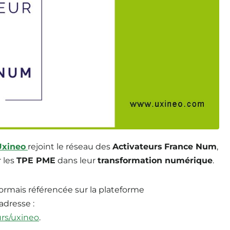
Uxineo
rejoint le réseau des
Activateurs
France Num
,
 les
TPE PME
dans leur
transformation numérique
.
ormais référencée sur la plateforme
e adresse
:
urs/uxineo
.