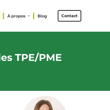
Contact
À propos
Blog
 les TPE/PME