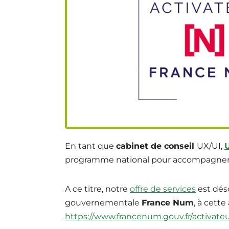
En tant que
cabinet de conseil
UX/UI,
programme national pour accompagner
A ce titre, notre
offre de services
est dés
gouvernementale
France Num
, à cett
https://www.francenum.gouv.fr/activate