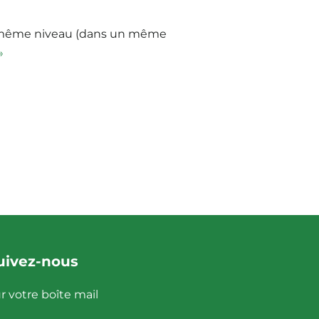
 même niveau (dans un même
»
uivez-nous
r votre boîte mail