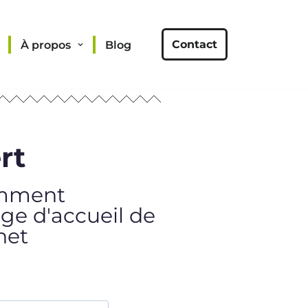
Contact
À propos
Blog
rt
omment
age d'accueil de
net