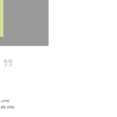
t une
de site.