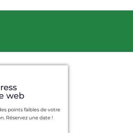
ress
te web
des points faibles de votre
on. Réservez une date !