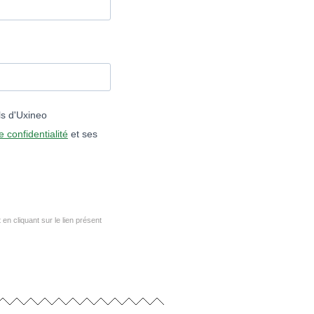
ls d'Uxineo
e confidentialité
et ses
n cliquant sur le lien présent